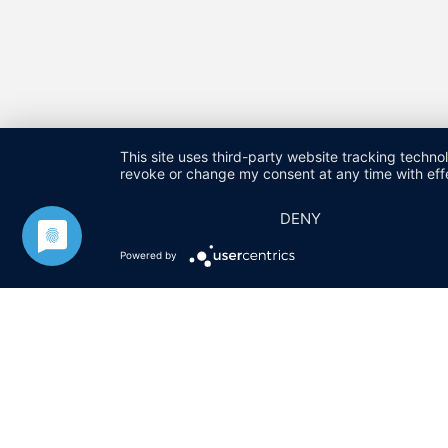
This site uses third-party website tracking techno
revoke or change my consent at any time with effe
DENY
HARALD FUCHS GMBH & CO. KG
KONTAKT
IMPRESSU
Powered by