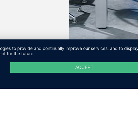
logies to provide and continually improve our services, and to displ
ct for the future.
ACCEPT
M
DATENSCHUTZ